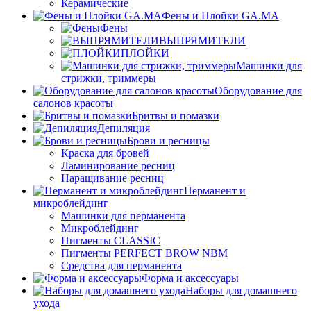
Керамические
Фены и Плойки GA.MA
Фены
ВЫПРЯМИТЕЛИ
ПЛОЙКИ
Машинки для
стрижки, триммеры
Оборудование для
салонов красоты
Бритвы и помазки
Депиляция
Брови и ресницы
Краска для бровей
Ламинирование ресниц
Наращивание ресниц
Перманент и
микроблейдинг
Машинки для перманента
Микроблейдинг
Пигменты CLASSIC
Пигменты PERFECT BROW NBM
Средства для перманента
Форма и аксессуары
Наборы для домашнего
ухода