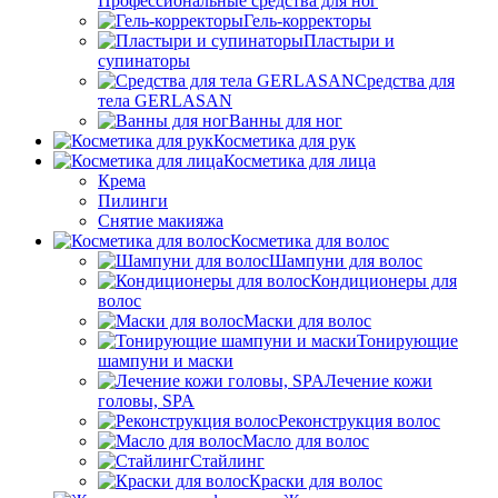
Профессиональные средства для ног
Гель-корректоры
Пластыри и
супинаторы
Средства для
тела GERLASAN
Ванны для ног
Косметика для рук
Косметика для лица
Крема
Пилинги
Снятие макияжа
Косметика для волос
Шампуни для волос
Кондиционеры для
волос
Маски для волос
Тонирующие
шампуни и маски
Лечение кожи
головы, SPA
Реконструкция волос
Масло для волос
Стайлинг
Краски для волос