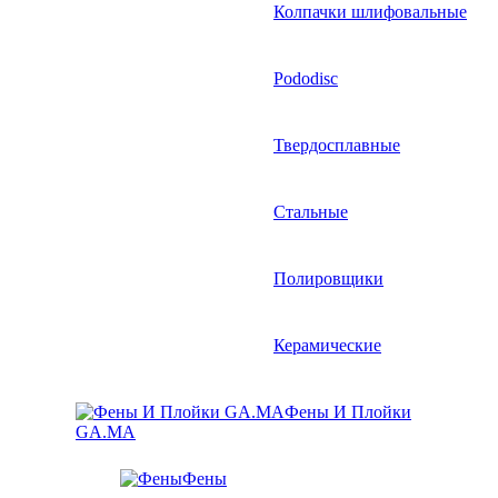
Колпачки шлифовальные
Pododisc
Твердосплавные
Стальные
Полировщики
Керамические
Фены И Плойки
GA.MA
Фены