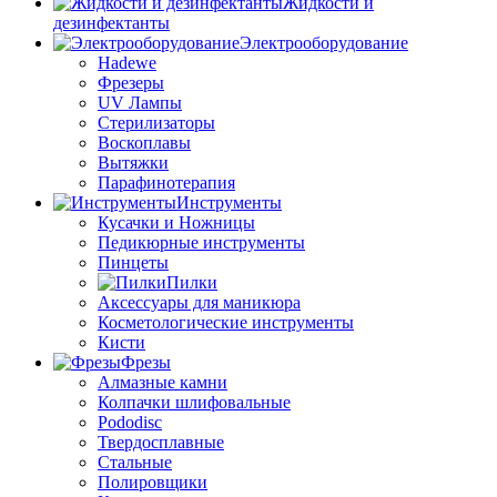
Жидкости и
дезинфектанты
Электрооборудование
Hadewe
Фрезеры
UV Лампы
Стерилизаторы
Воскоплавы
Вытяжки
Парафинотерапия
Инструменты
Кусачки и Ножницы
Педикюрные инструменты
Пинцеты
Пилки
Аксессуары для маникюра
Косметологические инструменты
Кисти
Фрезы
Алмазные камни
Колпачки шлифовальные
Pododisc
Твердосплавные
Стальные
Полировщики