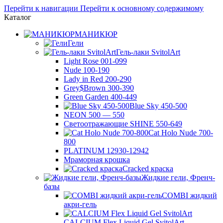
Перейти к навигации
Перейти к основному содержимому
Каталог
МАНИКЮР
Гели
Гель-лаки SvitolArt
Light Rose 001-099
Nude 100-190
Lady in Red 200-290
Grey$Brown 300-390
Green Garden 400-449
Blue Sky 450-500
NEON 500 — 550
Светоотражающие SHINE 550-649
Cat Holo Nude 700-
800
PLATINUM 12930-12942
Мраморная крошка
Cracked краска
Жидкие гели, Френч-
базы
COMBI жидкий
акри-гель
CALCIUM Flex Liquid Gel SvitolArt