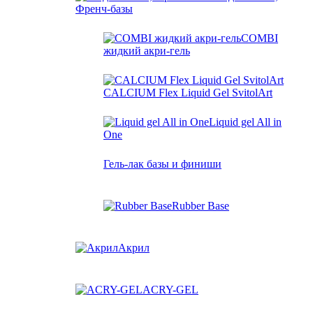
Френч-базы
COMBI
жидкий акри-гель
CALCIUM Flex Liquid Gel SvitolArt
Liquid gel All in
One
Гель-лак базы и финиши
Rubber Base
Акрил
ACRY-GEL