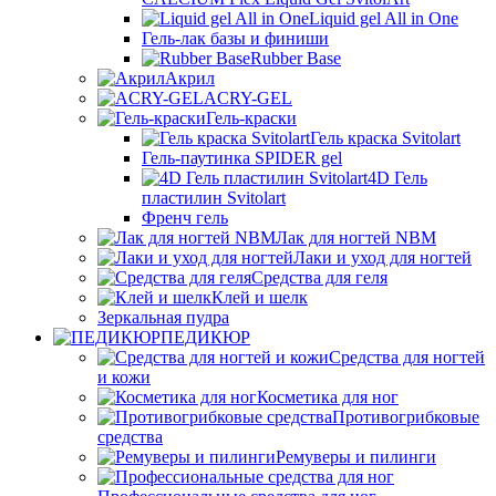
Liquid gel All in One
Гель-лак базы и финиши
Rubber Base
Акрил
ACRY-GEL
Гель-краски
Гель краска Svitolart
Гель-паутинка SPIDER gel
4D Гель
пластилин Svitolart
Френч гель
Лак для ногтей NBM
Лаки и уход для ногтей
Средства для геля
Клей и шелк
Зеркальная пудра
ПЕДИКЮР
Средства для ногтей
и кожи
Косметика для ног
Противогрибковые
средства
Ремуверы и пилинги