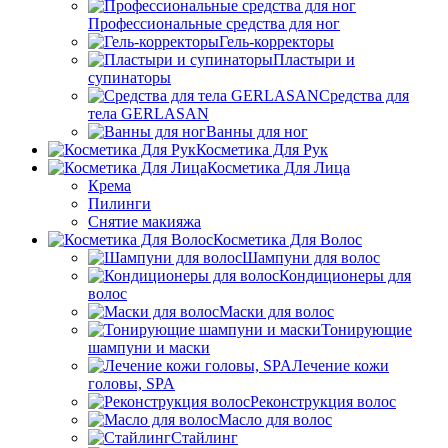
Профессиональные средства для ног
Гель-корректоры
Пластыри и
супинаторы
Средства для
тела GERLASAN
Ванны для ног
Косметика Для Рук
Косметика Для Лица
Крема
Пилинги
Снятие макияжа
Косметика Для Волос
Шампуни для волос
Кондиционеры для
волос
Маски для волос
Тонирующие
шампуни и маски
Лечение кожи
головы, SPA
Реконструкция волос
Масло для волос
Стайлинг