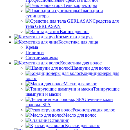
Профессиональные средства для ног
Гель-корректоры
Пластыри и
супинаторы
Средства для
тела GERLASAN
Ванны для ног
Косметика для рук
Косметика для лица
Крема
Пилинги
Снятие макияжа
Косметика для волос
Шампуни для волос
Кондиционеры для
волос
Маски для волос
Тонирующие
шампуни и маски
Лечение кожи
головы, SPA
Реконструкция волос
Масло для волос
Стайлинг
Краски для волос