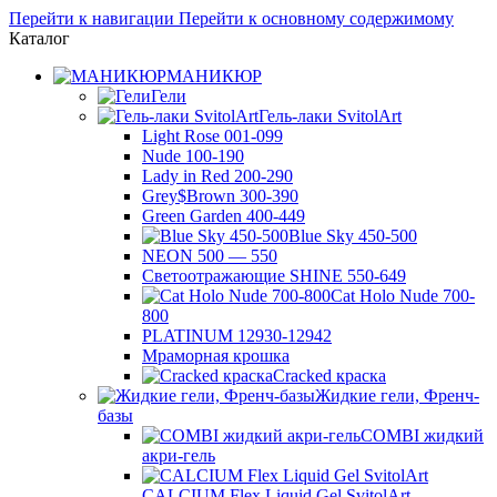
Перейти к навигации
Перейти к основному содержимому
Каталог
МАНИКЮР
Гели
Гель-лаки SvitolArt
Light Rose 001-099
Nude 100-190
Lady in Red 200-290
Grey$Brown 300-390
Green Garden 400-449
Blue Sky 450-500
NEON 500 — 550
Светоотражающие SHINE 550-649
Cat Holo Nude 700-
800
PLATINUM 12930-12942
Мраморная крошка
Cracked краска
Жидкие гели, Френч-
базы
COMBI жидкий
акри-гель
CALCIUM Flex Liquid Gel SvitolArt