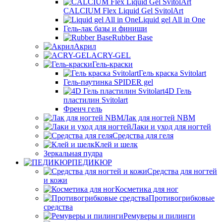
CALCIUM Flex Liquid Gel SvitolArt
Liquid gel All in One
Гель-лак базы и финиши
Rubber Base
Акрил
ACRY-GEL
Гель-краски
Гель краска Svitolart
Гель-паутинка SPIDER gel
4D Гель
пластилин Svitolart
Френч гель
Лак для ногтей NBM
Лаки и уход для ногтей
Средства для геля
Клей и шелк
Зеркальная пудра
ПЕДИКЮР
Средства для ногтей
и кожи
Косметика для ног
Противогрибковые
средства
Ремуверы и пилинги