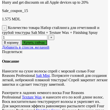
Hurry and get discounts on all Apple devices up to 20%
Sale_coupon_15
1.575
MDL
Количество товара Набор стайлинга для отчетливой и
грубой текстуры Salt Mist + Texture Wax + Finishing Spray
В корзину
Купить сейчас
Добавить в список желаний
Поделиться:
Описание
Нанесите на сухие волосы спрей с морской солью Four
Reasons Professional
Salt Mist
. Потрясите головой для создания
легкой, небрежной пляжной текстуры! Спрей закрепит легкие
завитки и сделает текстуру заметной.
Разотрите в ладонях немного воска Four Reasons
Professional
Texture Wax
и нанесите его по всей длине волос.
Воск восхитительно текстурирует волосы и укрепляет их.
Для закрепления эффекта равномерно распылите спрей Four