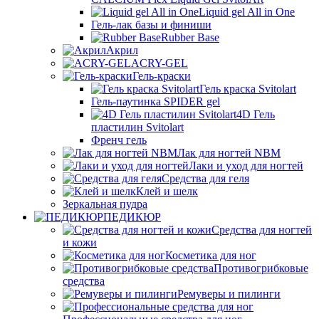
Liquid gel All in One
Гель-лак базы и финиши
Rubber Base
Акрил
ACRY-GEL
Гель-краски
Гель краска Svitolart
Гель-паутинка SPIDER gel
4D Гель
пластилин Svitolart
Френч гель
Лак для ногтей NBM
Лаки и уход для ногтей
Средства для геля
Клей и шелк
Зеркальная пудра
ПЕДИКЮР
Средства для ногтей
и кожи
Косметика для ног
Противогрибковые
средства
Ремуверы и пилинги