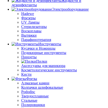
Жидкости и
дезинфектанты
Электрооборудование
Hadewe
Фрезеры
UV Лампы
Стерилизаторы
Воскоплавы
Вытяжки
Парафинотерапия
Инструменты
Кусачки и Ножницы
Педикюрные инструменты
Пинцеты
Пилки
Аксессуары для маникюра
Косметологические инструменты
Кисти
Фрезы
Алмазные камни
Колпачки шлифовальные
Pododisc
Твердосплавные
Стальные
Полировщики