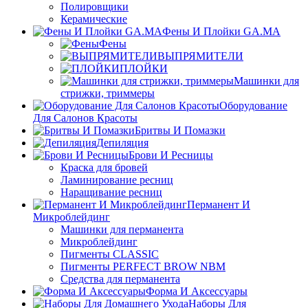
Полировщики
Керамические
Фены И Плойки GA.MA
Фены
ВЫПРЯМИТЕЛИ
ПЛОЙКИ
Машинки для
стрижки, триммеры
Оборудование
Для Салонов Красоты
Бритвы И Помазки
Депиляция
Брови И Ресницы
Краска для бровей
Ламинирование ресниц
Наращивание ресниц
Перманент И
Микроблейдинг
Машинки для перманента
Микроблейдинг
Пигменты CLASSIC
Пигменты PERFECT BROW NBM
Средства для перманента
Форма И Аксессуары
Наборы Для