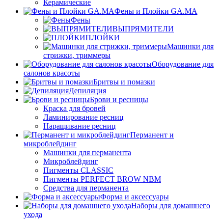
Керамические
Фены и Плойки GA.MA
Фены
ВЫПРЯМИТЕЛИ
ПЛОЙКИ
Машинки для
стрижки, триммеры
Оборудование для
салонов красоты
Бритвы и помазки
Депиляция
Брови и ресницы
Краска для бровей
Ламинирование ресниц
Наращивание ресниц
Перманент и
микроблейдинг
Машинки для перманента
Микроблейдинг
Пигменты CLASSIC
Пигменты PERFECT BROW NBM
Средства для перманента
Форма и аксессуары
Наборы для домашнего
ухода