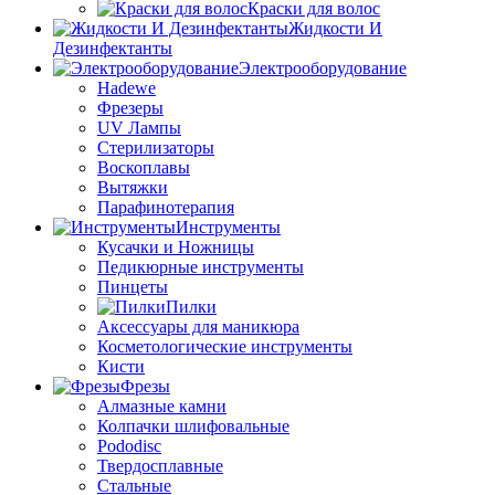
Краски для волос
Жидкости И
Дезинфектанты
Электрооборудование
Hadewe
Фрезеры
UV Лампы
Стерилизаторы
Воскоплавы
Вытяжки
Парафинотерапия
Инструменты
Кусачки и Ножницы
Педикюрные инструменты
Пинцеты
Пилки
Аксессуары для маникюра
Косметологические инструменты
Кисти
Фрезы
Алмазные камни
Колпачки шлифовальные
Pododisc
Твердосплавные
Стальные