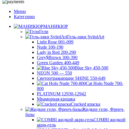
Меню
Категории
МАНИКЮР
Гели
Гель-лаки SvitolArt
Light Rose 001-099
Nude 100-190
Lady in Red 200-290
Grey$Brown 300-390
Green Garden 400-449
Blue Sky 450-500
NEON 500 — 550
Светоотражающие SHINE 550-649
Cat Holo Nude 700-
800
PLATINUM 12930-12942
Мраморная крошка
Cracked краска
Жидкие гели, Френч-
базы
COMBI жидкий
акри-гель