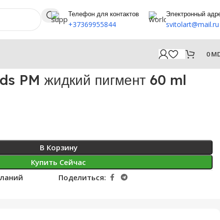
Телефон для контактов
Электронный адр
+37369955844
svitolart@mail.ru
0
M
ds PM жидкий пигмент 60 ml
В Корзину
Купить Сейчас
еланий
Поделиться: