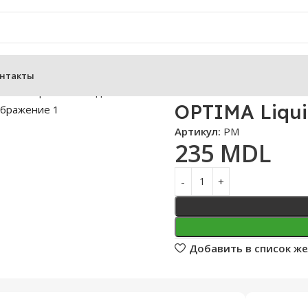
нтакты
TIMA Liquids PM жидкий пигмент 60 ml
OPTIMA Liqui
Артикул:
PM
235
MDL
Добавить в список ж