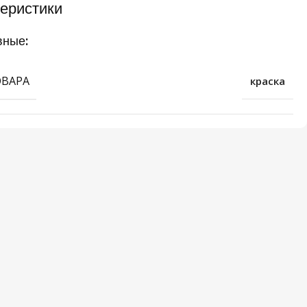
еристики
вные:
ОВАРА
краска