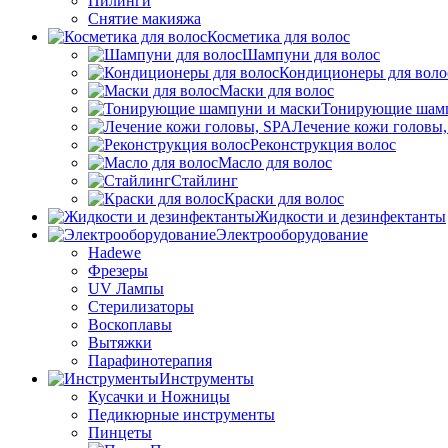
Пилинги
Снятие макияжа
Косметика для волос
Шампуни для волос
Кондиционеры для воло
Маски для волос
Тонирующие шамп
Лечение кожи головы
Реконструкция волос
Масло для волос
Стайлинг
Краски для волос
Жидкости и дезинфектанты
Электрооборудование
Hadewe
Фрезеры
UV Лампы
Стерилизаторы
Воскоплавы
Вытяжки
Парафинотерапия
Инструменты
Кусачки и Ножницы
Педикюрные инструменты
Пинцеты