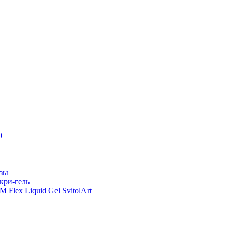
0
азы
кри-гель
Flex Liquid Gel SvitolArt