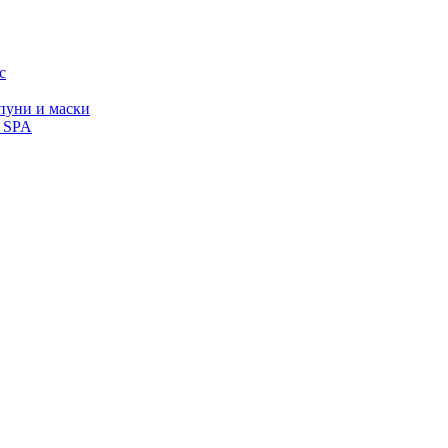
с
уни и маски
, SPA