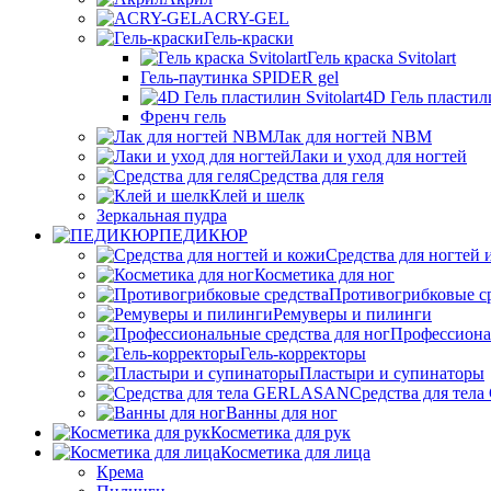
ACRY-GEL
Гель-краски
Гель краска Svitolart
Гель-паутинка SPIDER gel
4D Гель пластили
Френч гель
Лак для ногтей NBM
Лаки и уход для ногтей
Средства для геля
Клей и шелк
Зеркальная пудра
ПЕДИКЮР
Средства для ногтей 
Косметика для ног
Противогрибковые с
Ремуверы и пилинги
Профессионал
Гель-корректоры
Пластыри и супинаторы
Средства для те
Ванны для ног
Косметика для рук
Косметика для лица
Крема