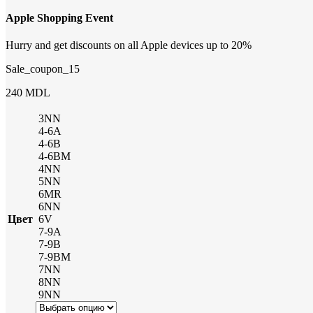
Apple Shopping Event
Hurry and get discounts on all Apple devices up to 20%
Sale_coupon_15
240
MDL
3NN
4-6A
4-6B
4-6BM
4NN
5NN
6MR
6NN
Цвет
6V
7-9A
7-9B
7-9BM
7NN
8NN
9NN