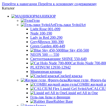
Перейти к навигации
Перейти к основному содержимому
Каталог
МАНИКЮР
Гели
Гель-лаки SvitolArt
Light Rose 001-099
Nude 100-190
Lady in Red 200-290
Grey$Brown 300-390
Green Garden 400-449
Blue Sky 450-500
NEON 500 — 550
Светоотражающие SHINE 550-649
Cat Holo Nude 700-80
PLATINUM 12930-12942
Мраморная крошка
Cracked краска
Жидкие гели, Френч-б
COMBI жидкий а
CALCIUM 
Liquid gel All in One
Гель-лак базы и финиши
Rubber Base
Акрил