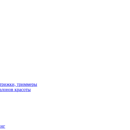
трижки, триммеры
алонов красоты
инг