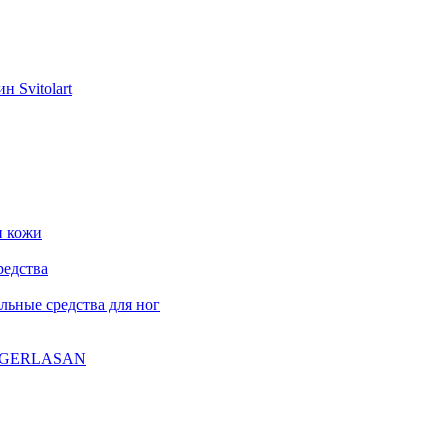
н Svitolart
и кожи
редства
ьные средства для ног
ла GERLASAN