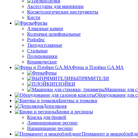
Пилки
Аксессуары для маникюра
Косметологические инструменты
Кисти
Фрезы
Алмазные камни
Колпачки шлифовальные
Pododisc
Твердосплавные
Стальные
Полировщики
Керамические
Фены и Плойки GA.MA
Фены
ВЫПРЯМИТЕЛИ
ПЛОЙКИ
Машинки для с
Оборудование для с
Бритвы и помазки
Депиляция
Брови и ресницы
Краска для бровей
Ламинирование ресниц
Наращивание ресниц
Перманент и микроблейд