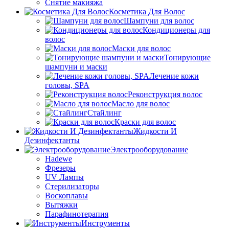
Снятие макияжа
Косметика Для Волос
Шампуни для волос
Кондиционеры для
волос
Маски для волос
Тонирующие
шампуни и маски
Лечение кожи
головы, SPA
Реконструкция волос
Масло для волос
Стайлинг
Краски для волос
Жидкости И
Дезинфектанты
Электрооборудование
Hadewe
Фрезеры
UV Лампы
Стерилизаторы
Воскоплавы
Вытяжки
Парафинотерапия
Инструменты