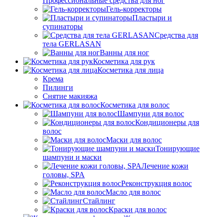
Профессиональные средства для ног
Гель-корректоры
Пластыри и
супинаторы
Средства для
тела GERLASAN
Ванны для ног
Косметика для рук
Косметика для лица
Крема
Пилинги
Снятие макияжа
Косметика для волос
Шампуни для волос
Кондиционеры для
волос
Маски для волос
Тонирующие
шампуни и маски
Лечение кожи
головы, SPA
Реконструкция волос
Масло для волос
Стайлинг
Краски для волос