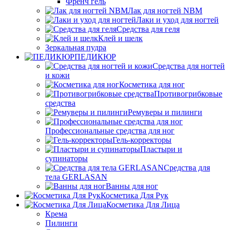
Френч гель
Лак для ногтей NBM
Лаки и уход для ногтей
Средства для геля
Клей и шелк
Зеркальная пудра
ПЕДИКЮР
Средства для ногтей
и кожи
Косметика для ног
Противогрибковые
средства
Ремуверы и пилинги
Профессиональные средства для ног
Гель-корректоры
Пластыри и
супинаторы
Средства для
тела GERLASAN
Ванны для ног
Косметика Для Рук
Косметика Для Лица
Крема
Пилинги