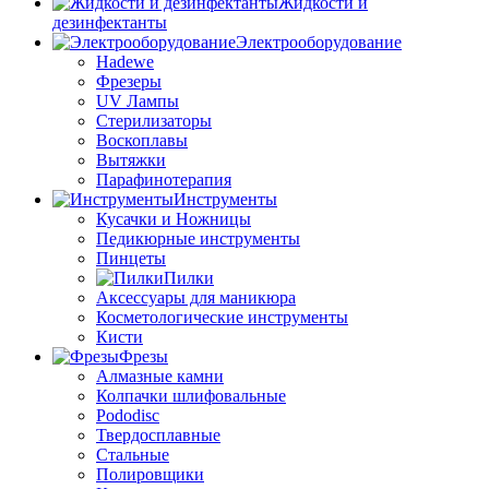
Жидкости и
дезинфектанты
Электрооборудование
Hadewe
Фрезеры
UV Лампы
Стерилизаторы
Воскоплавы
Вытяжки
Парафинотерапия
Инструменты
Кусачки и Ножницы
Педикюрные инструменты
Пинцеты
Пилки
Аксессуары для маникюра
Косметологические инструменты
Кисти
Фрезы
Алмазные камни
Колпачки шлифовальные
Pododisc
Твердосплавные
Стальные
Полировщики