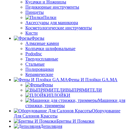
Кусачки и Ножницы
Педикюрные инструменты
Пинцеты
Пилки
Аксессуары для маникюра
Косметологические инструменты
Кисти
Фрезы
Алмазные камни
Колпачки шлифовальные
Pododisc
Твердосплавные
Стальные
Полировщики
Керамические
Фены И Плойки GA.MA
Фены
ВЫПРЯМИТЕЛИ
ПЛОЙКИ
Машинки для
стрижки, триммеры
Оборудование
Для Салонов Красоты
Бритвы И Помазки
Депиляция