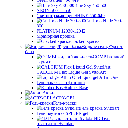
Green Garden 400-449
Blue Sky 450-500
NEON 500 — 550
Светоотражающие SHINE 550-649
Cat Holo Nude 700-
800
PLATINUM 12930-12942
Мраморная крошка
Cracked краска
Жидкие гели, Френч-
базы
COMBI жидкий
акри-гель
CALCIUM Flex Liquid Gel SvitolArt
Liquid gel All in One
Гель-лак базы и финиши
Rubber Base
Акрил
ACRY-GEL
Гель-краски
Гель краска Svitolart
Гель-паутинка SPIDER gel
4D Гель
пластилин Svitolart