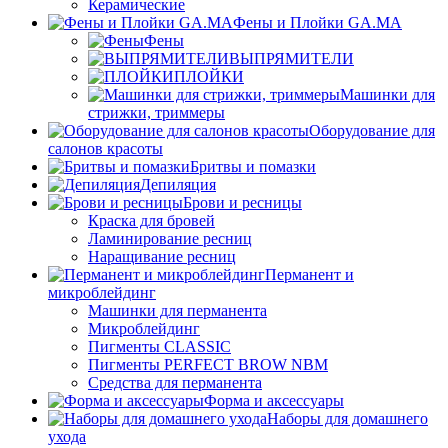
Керамические
Фены и Плойки GA.MA
Фены
ВЫПРЯМИТЕЛИ
ПЛОЙКИ
Машинки для
стрижки, триммеры
Оборудование для
салонов красоты
Бритвы и помазки
Депиляция
Брови и ресницы
Краска для бровей
Ламинирование ресниц
Наращивание ресниц
Перманент и
микроблейдинг
Машинки для перманента
Микроблейдинг
Пигменты CLASSIC
Пигменты PERFECT BROW NBM
Средства для перманента
Форма и аксессуары
Наборы для домашнего
ухода