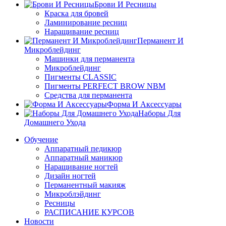
Брови И Ресницы
Краска для бровей
Ламинирование ресниц
Наращивание ресниц
Перманент И
Микроблейдинг
Машинки для перманента
Микроблейдинг
Пигменты CLASSIC
Пигменты PERFECT BROW NBM
Средства для перманента
Форма И Аксессуары
Наборы Для
Домашнего Ухода
Обучение
Аппаратный педикюр
Аппаратный маникюр
Наращивание ногтей
Дизайн ногтей
Перманентный макияж
Микроблэйдинг
Ресницы
РАСПИСАНИЕ КУРСОВ
Новости