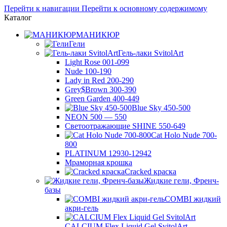
Перейти к навигации
Перейти к основному содержимому
Каталог
МАНИКЮР
Гели
Гель-лаки SvitolArt
Light Rose 001-099
Nude 100-190
Lady in Red 200-290
Grey$Brown 300-390
Green Garden 400-449
Blue Sky 450-500
NEON 500 — 550
Светоотражающие SHINE 550-649
Cat Holo Nude 700-
800
PLATINUM 12930-12942
Мраморная крошка
Cracked краска
Жидкие гели, Френч-
базы
COMBI жидкий
акри-гель
CALCIUM Flex Liquid Gel SvitolArt