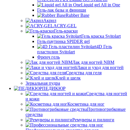
Liquid gel All in One
Гель-лак базы и финиши
Rubber Base
Акрил
ACRY-GEL
Гель-краски
Гель краска Svitolart
Гель-паутинка SPIDER gel
4D Гель
пластилин Svitolart
Френч гель
Лак для ногтей NBM
Лаки и уход для ногтей
Средства для геля
Клей и шелк
Зеркальная пудра
ПЕДИКЮР
Средства для ногтей
и кожи
Косметика для ног
Противогрибковые
средства
Ремуверы и пилинги