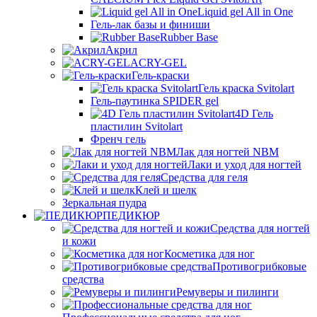
Liquid gel All in One
Гель-лак базы и финиши
Rubber Base
Акрил
ACRY-GEL
Гель-краски
Гель краска Svitolart
Гель-паутинка SPIDER gel
4D Гель
пластилин Svitolart
Френч гель
Лак для ногтей NBM
Лаки и уход для ногтей
Средства для геля
Клей и шелк
Зеркальная пудра
ПЕДИКЮР
Средства для ногтей
и кожи
Косметика для ног
Противогрибковые
средства
Ремуверы и пилинги