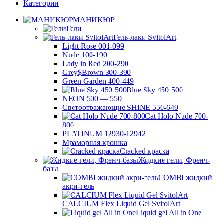
Категории
МАНИКЮР
Гели
Гель-лаки SvitolArt
Light Rose 001-099
Nude 100-190
Lady in Red 200-290
Grey$Brown 300-390
Green Garden 400-449
Blue Sky 450-500
NEON 500 — 550
Светоотражающие SHINE 550-649
Cat Holo Nude 700-
800
PLATINUM 12930-12942
Мраморная крошка
Cracked краска
Жидкие гели, Френч-
базы
COMBI жидкий
акри-гель
CALCIUM Flex Liquid Gel SvitolArt
Liquid gel All in One