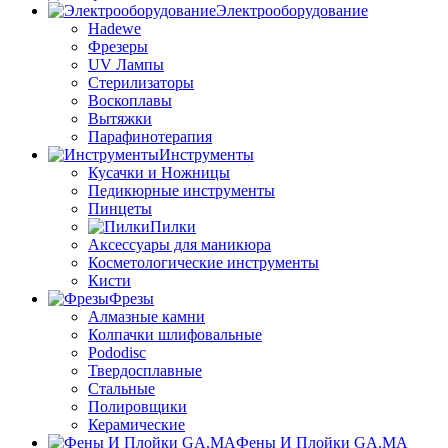
Электрооборудование
Hadewe
Фрезеры
UV Лампы
Стерилизаторы
Воскоплавы
Вытяжки
Парафинотерапия
Инструменты
Кусачки и Ножницы
Педикюрные инструменты
Пинцеты
Пилки
Аксессуары для маникюра
Косметологические инструменты
Кисти
Фрезы
Алмазные камни
Колпачки шлифовальные
Pododisc
Твердосплавные
Стальные
Полировщики
Керамические
Фены И Плойки GA.MA