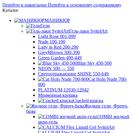
Перейти к навигации
Перейти к основному содержимому
Каталог
МАНИКЮР
Гели
Гель-лаки SvitolArt
Light Rose 001-099
Nude 100-190
Lady in Red 200-290
Grey$Brown 300-390
Green Garden 400-449
Blue Sky 450-500
NEON 500 — 550
Светоотражающие SHINE 550-649
Cat Holo Nude 700-
800
PLATINUM 12930-12942
Мраморная крошка
Cracked краска
Жидкие гели, Френч-
базы
COMBI жидкий
акри-гель
CALCIUM Flex Liquid Gel SvitolArt