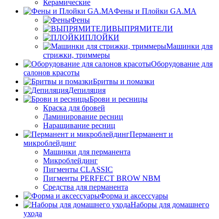
Керамические
Фены и Плойки GA.MA
Фены
ВЫПРЯМИТЕЛИ
ПЛОЙКИ
Машинки для
стрижки, триммеры
Оборудование для
салонов красоты
Бритвы и помазки
Депиляция
Брови и ресницы
Краска для бровей
Ламинирование ресниц
Наращивание ресниц
Перманент и
микроблейдинг
Машинки для перманента
Микроблейдинг
Пигменты CLASSIC
Пигменты PERFECT BROW NBM
Средства для перманента
Форма и аксессуары
Наборы для домашнего
ухода