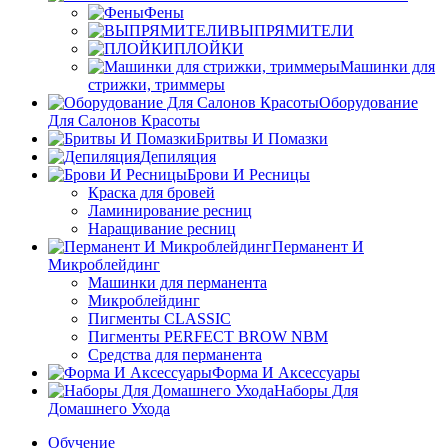
Фены
ВЫПРЯМИТЕЛИ
ПЛОЙКИ
Машинки для
стрижки, триммеры
Оборудование
Для Салонов Красоты
Бритвы И Помазки
Депиляция
Брови И Ресницы
Краска для бровей
Ламинирование ресниц
Наращивание ресниц
Перманент И
Микроблейдинг
Машинки для перманента
Микроблейдинг
Пигменты CLASSIC
Пигменты PERFECT BROW NBM
Средства для перманента
Форма И Аксессуары
Наборы Для
Домашнего Ухода
Обучение