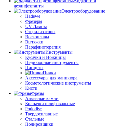
Жидкости и
дезинфектанты
Электрооборудование
Hadewe
Фрезеры
UV Лампы
Стерилизаторы
Воскоплавы
Вытяжки
Парафинотерапия
Инструменты
Кусачки и Ножницы
Педикюрные инструменты
Пинцеты
Пилки
Аксессуары для маникюра
Косметологические инструменты
Кисти
Фрезы
Алмазные камни
Колпачки шлифовальные
Pododisc
Твердосплавные
Стальные
Полировщики