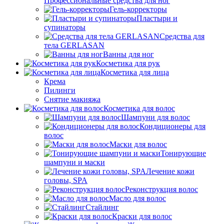
Профессиональные средства для ног
Гель-корректоры
Пластыри и
супинаторы
Средства для
тела GERLASAN
Ванны для ног
Косметика для рук
Косметика для лица
Крема
Пилинги
Снятие макияжа
Косметика для волос
Шампуни для волос
Кондиционеры для
волос
Маски для волос
Тонирующие
шампуни и маски
Лечение кожи
головы, SPA
Реконструкция волос
Масло для волос
Стайлинг
Краски для волос