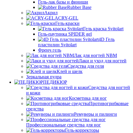
Гель-лак базы и финиши
Rubber Base
Акрил
ACRY-GEL
Гель-краски
Гель краска Svitolart
Гель-паутинка SPIDER gel
4D Гель
пластилин Svitolart
Френч гель
Лак для ногтей NBM
Лаки и уход для ногтей
Средства для геля
Клей и шелк
Зеркальная пудра
ПЕДИКЮР
Средства для ногтей
и кожи
Косметика для ног
Противогрибковые
средства
Ремуверы и пилинги
Профессиональные средства для ног
Гель-корректоры