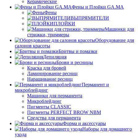
Керамические
Фены и Плойки GA.MA
Фены
ВЫПРЯМИТЕЛИ
ПЛОЙКИ
Машинки для
стрижки, триммеры
Оборудование для
салонов красоты
Бритвы и помазки
Депиляция
Брови и ресницы
Краска для бровей
Ламинирование ресниц
Наращивание ресниц
Перманент и
микроблейдинг
Машинки для перманента
Микроблейдинг
Пигменты CLASSIC
Пигменты PERFECT BROW NBM
Средства для перманента
Форма и аксессуары
Наборы для домашнего
ухода