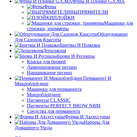
Фены И Плойки GA.MA
Фены
ВЫПРЯМИТЕЛИ
ПЛОЙКИ
Машинки для
стрижки, триммеры
Оборудование
Для Салонов Красоты
Бритвы И Помазки
Депиляция
Брови И Ресницы
Краска для бровей
Ламинирование ресниц
Наращивание ресниц
Перманент И
Микроблейдинг
Машинки для перманента
Микроблейдинг
Пигменты CLASSIC
Пигменты PERFECT BROW NBM
Средства для перманента
Форма И Аксессуары
Наборы Для
Домашнего Ухода