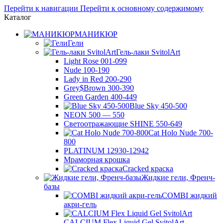
Перейти к навигации
Перейти к основному содержимому
Каталог
МАНИКЮР
Гели
Гель-лаки SvitolArt
Light Rose 001-099
Nude 100-190
Lady in Red 200-290
Grey$Brown 300-390
Green Garden 400-449
Blue Sky 450-500
NEON 500 — 550
Светоотражающие SHINE 550-649
Cat Holo Nude 700-
800
PLATINUM 12930-12942
Мраморная крошка
Cracked краска
Жидкие гели, Френч-
базы
COMBI жидкий
акри-гель
CALCIUM Flex Liquid Gel SvitolArt