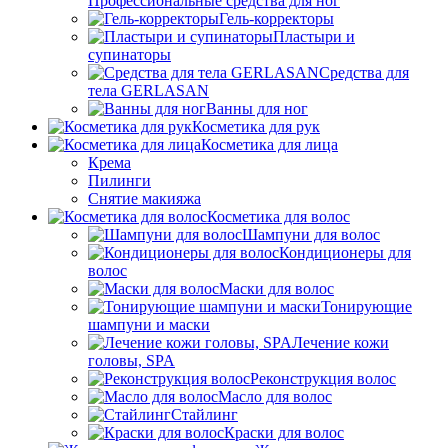
Профессиональные средства для ног
Гель-корректоры
Пластыри и
супинаторы
Средства для
тела GERLASAN
Ванны для ног
Косметика для рук
Косметика для лица
Крема
Пилинги
Снятие макияжа
Косметика для волос
Шампуни для волос
Кондиционеры для
волос
Маски для волос
Тонирующие
шампуни и маски
Лечение кожи
головы, SPA
Реконструкция волос
Масло для волос
Стайлинг
Краски для волос