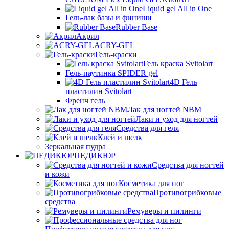
Liquid gel All in One
Гель-лак базы и финиши
Rubber Base
Акрил
ACRY-GEL
Гель-краски
Гель краска Svitolart
Гель-паутинка SPIDER gel
4D Гель
пластилин Svitolart
Френч гель
Лак для ногтей NBM
Лаки и уход для ногтей
Средства для геля
Клей и шелк
Зеркальная пудра
ПЕДИКЮР
Средства для ногтей
и кожи
Косметика для ног
Противогрибковые
средства
Ремуверы и пилинги