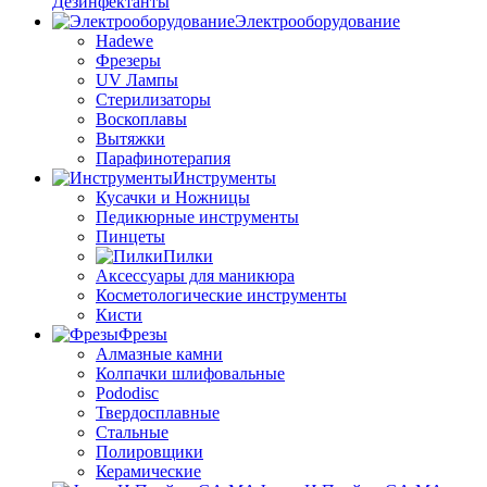
Дезинфектанты
Электрооборудование
Hadewe
Фрезеры
UV Лампы
Стерилизаторы
Воскоплавы
Вытяжки
Парафинотерапия
Инструменты
Кусачки и Ножницы
Педикюрные инструменты
Пинцеты
Пилки
Аксессуары для маникюра
Косметологические инструменты
Кисти
Фрезы
Алмазные камни
Колпачки шлифовальные
Pododisc
Твердосплавные
Стальные
Полировщики
Керамические