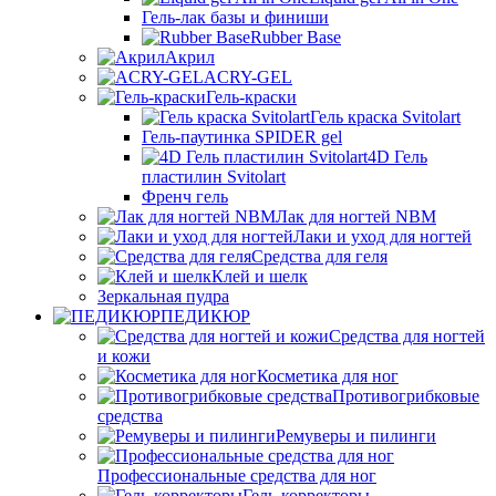
Гель-лак базы и финиши
Rubber Base
Акрил
ACRY-GEL
Гель-краски
Гель краска Svitolart
Гель-паутинка SPIDER gel
4D Гель
пластилин Svitolart
Френч гель
Лак для ногтей NBM
Лаки и уход для ногтей
Средства для геля
Клей и шелк
Зеркальная пудра
ПЕДИКЮР
Средства для ногтей
и кожи
Косметика для ног
Противогрибковые
средства
Ремуверы и пилинги
Профессиональные средства для ног
Гель-корректоры