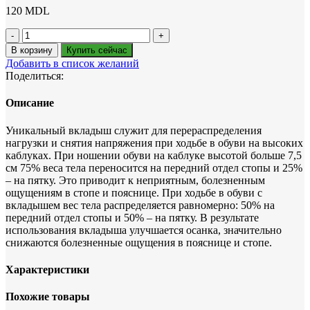
120
MDL
Количество
товара
В корзину
Купить сейчас
СУПИНАТОР
Добавить в список желаний
ДЛЯ
Поделиться:
ВЫСОКИХ
КАБЛУКОВ
Описание
XS
,
Уникальный вкладыш служит для перераспределения
1
нагрузки и снятия напряжения при ходьбе в обуви на высоких
ПАРА
каблуках. При ношении обуви на каблуке высотой больше 7,5
см 75% веса тела переносится на передний отдел стопы и 25%
– на пятку. Это приводит к неприятным, болезненным
ощущениям в стопе и пояснице. При ходьбе в обуви с
вкладышем вес тела распределяется равномерно: 50% на
передний отдел стопы и 50% – на пятку. В результате
использования вкладыша улучшается осанка, значительно
снижаются болезненные ощущения в пояснице и стопе.
Характеристики
Похожие товары