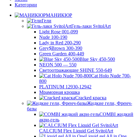
Категории
МАНИКЮР
Гели
Гель-лаки SvitolArt
Light Rose 001-099
Nude 100-190
Lady in Red 200-290
Grey$Brown 300-390
Green Garden 400-449
Blue Sky 450-500
NEON 500 — 550
Светоотражающие SHINE 550-649
Cat Holo Nude 700-
800
PLATINUM 12930-12942
Мраморная крошка
Cracked краска
Жидкие гели, Френч-
базы
COMBI жидкий
акри-гель
CALCIUM Flex Liquid Gel SvitolArt
Liquid gel All in One