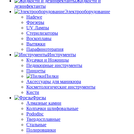
Жидкости и
дезинфектанты
Электрооборудование
Hadewe
Фрезеры
UV Лампы
Стерилизаторы
Воскоплавы
Вытяжки
Парафинотерапия
Инструменты
Кусачки и Ножницы
Педикюрные инструменты
Пинцеты
Пилки
Аксессуары для маникюра
Косметологические инструменты
Кисти
Фрезы
Алмазные камни
Колпачки шлифовальные
Pododisc
Твердосплавные
Стальные
Полировщики