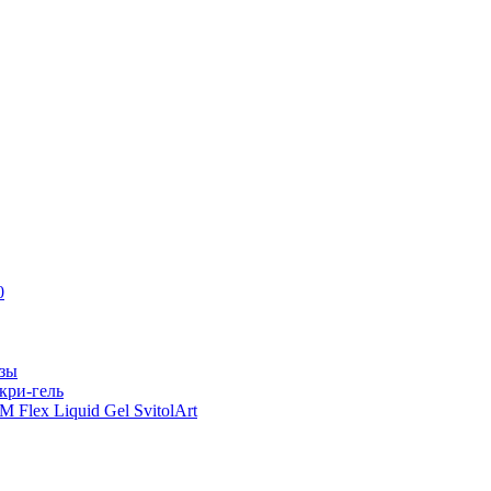
0
азы
кри-гель
Flex Liquid Gel SvitolArt