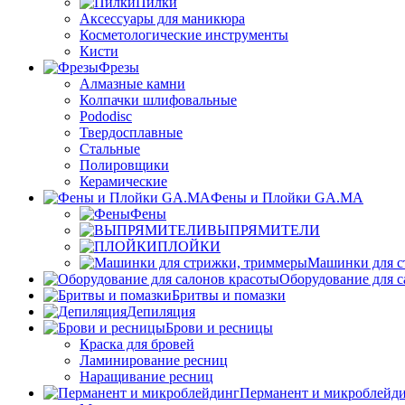
Пилки
Аксессуары для маникюра
Косметологические инструменты
Кисти
Фрезы
Алмазные камни
Колпачки шлифовальные
Pododisc
Твердосплавные
Стальные
Полировщики
Керамические
Фены и Плойки GA.MA
Фены
ВЫПРЯМИТЕЛИ
ПЛОЙКИ
Машинки для с
Оборудование для с
Бритвы и помазки
Депиляция
Брови и ресницы
Краска для бровей
Ламинирование ресниц
Наращивание ресниц
Перманент и микроблейд