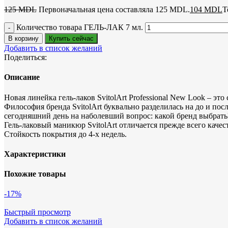
125
MDL
Первоначальная цена составляла 125 MDL.
104
MDL
Т
Количество товара ГЕЛЬ-ЛАК 7 мл.
В корзину
Купить сейчас
Добавить в список желаний
Поделиться:
Описание
Новая линейка гель-лаков SvitolArt Professional New Look – эт
Философия бренда SvitolArt буквально разделилась на до и по
сегодняшний день на наболевший вопрос: какой бренд выбрать? Е
Гель-лаковый маникюр SvitolArt отличается прежде всего качест
Стойкость покрытия до 4-х недель.
Характеристики
Похожие товары
-17%
Быстрый просмотр
Добавить в список желаний