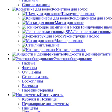
Пилинги
Снятие макияжа
Косметика для волос
Шампуни для волос
Кондиционеры для воло
Маски для волос
Тонирующие шамп
Лечение кожи головы
Реконструкция волос
Масло для волос
Стайлинг
Краски для волос
Жидкости и дезинфектанты
Электрооборудование
Hadewe
Фрезеры
UV Лампы
Стерилизаторы
Воскоплавы
Вытяжки
Парафинотерапия
Инструменты
Кусачки и Ножницы
Педикюрные инструменты
Пинцеты