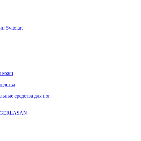
н Svitolart
и кожи
редства
ьные средства для ног
ла GERLASAN