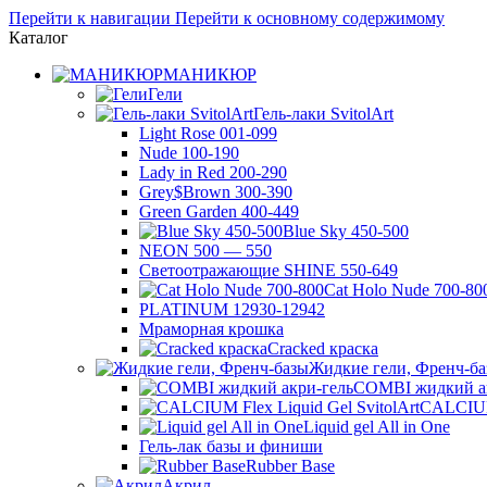
Перейти к навигации
Перейти к основному содержимому
Каталог
МАНИКЮР
Гели
Гель-лаки SvitolArt
Light Rose 001-099
Nude 100-190
Lady in Red 200-290
Grey$Brown 300-390
Green Garden 400-449
Blue Sky 450-500
NEON 500 — 550
Светоотражающие SHINE 550-649
Cat Holo Nude 700-80
PLATINUM 12930-12942
Мраморная крошка
Cracked краска
Жидкие гели, Френч-б
COMBI жидкий а
CALCIUM 
Liquid gel All in One
Гель-лак базы и финиши
Rubber Base
Акрил