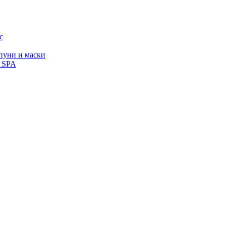
с
уни и маски
, SPA