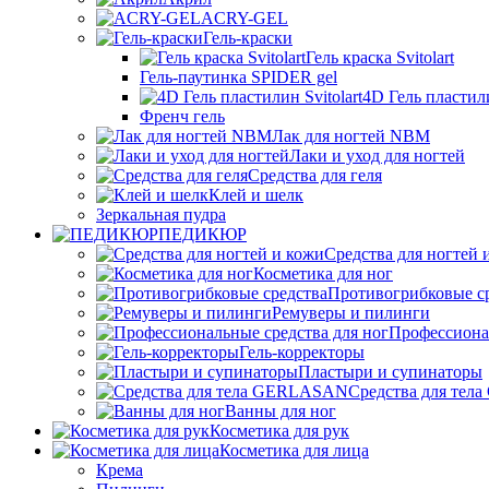
ACRY-GEL
Гель-краски
Гель краска Svitolart
Гель-паутинка SPIDER gel
4D Гель пластили
Френч гель
Лак для ногтей NBM
Лаки и уход для ногтей
Средства для геля
Клей и шелк
Зеркальная пудра
ПЕДИКЮР
Средства для ногтей 
Косметика для ног
Противогрибковые с
Ремуверы и пилинги
Профессионал
Гель-корректоры
Пластыри и супинаторы
Средства для те
Ванны для ног
Косметика для рук
Косметика для лица
Крема