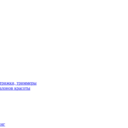
трижки, триммеры
алонов красоты
инг