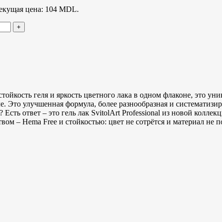
екущая цена: 104 MDL.
о стойкость геля и яркость цветного лака в одном флаконе, это у
сле. Это улучшенная формула, более разнообразная и систематиз
сть ответ – это гель лак SvitolArt Professional из новой колле
вом – Hema Free и стойкостью: цвет не сотрётся и материал не п