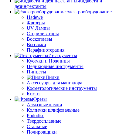
Жидкости и
дезинфектанты
Электрооборудование
Hadewe
Фрезеры
UV Лампы
Стерилизаторы
Воскоплавы
Вытяжки
Парафинотерапия
Инструменты
Кусачки и Ножницы
Педикюрные инструменты
Пинцеты
Пилки
Аксессуары для маникюра
Косметологические инструменты
Кисти
Фрезы
Алмазные камни
Колпачки шлифовальные
Pododisc
Твердосплавные
Стальные
Полировщики