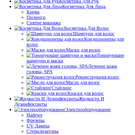
Косметика Для Рук
Косметика Для Лица
Крема
Пилинги
Снятие макияжа
Косметика Для Волос
Шампуни для волос
Кондиционеры для
волос
Маски для волос
Тонирующие
шампуни и маски
Лечение кожи
головы, SPA
Реконструкция волос
Масло для волос
Стайлинг
Краски для волос
Жидкости И
Дезинфектанты
Электрооборудование
Hadewe
Фрезеры
UV Лампы
Стерилизаторы