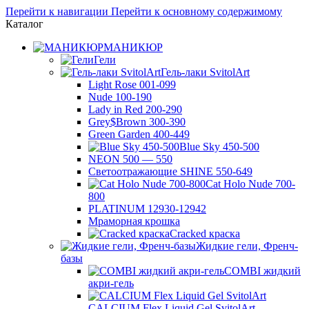
Перейти к навигации
Перейти к основному содержимому
Каталог
МАНИКЮР
Гели
Гель-лаки SvitolArt
Light Rose 001-099
Nude 100-190
Lady in Red 200-290
Grey$Brown 300-390
Green Garden 400-449
Blue Sky 450-500
NEON 500 — 550
Светоотражающие SHINE 550-649
Cat Holo Nude 700-
800
PLATINUM 12930-12942
Мраморная крошка
Cracked краска
Жидкие гели, Френч-
базы
COMBI жидкий
акри-гель
CALCIUM Flex Liquid Gel SvitolArt