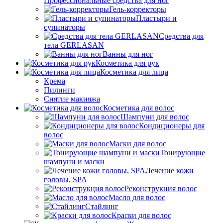
Профессиональные средства для ног
Гель-корректоры
Пластыри и
супинаторы
Средства для
тела GERLASAN
Ванны для ног
Косметика для рук
Косметика для лица
Крема
Пилинги
Снятие макияжа
Косметика для волос
Шампуни для волос
Кондиционеры для
волос
Маски для волос
Тонирующие
шампуни и маски
Лечение кожи
головы, SPA
Реконструкция волос
Масло для волос
Стайлинг
Краски для волос