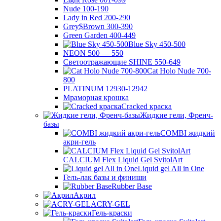
Nude 100-190
Lady in Red 200-290
Grey$Brown 300-390
Green Garden 400-449
Blue Sky 450-500
NEON 500 — 550
Светоотражающие SHINE 550-649
Cat Holo Nude 700-
800
PLATINUM 12930-12942
Мраморная крошка
Cracked краска
Жидкие гели, Френч-
базы
COMBI жидкий
акри-гель
CALCIUM Flex Liquid Gel SvitolArt
Liquid gel All in One
Гель-лак базы и финиши
Rubber Base
Акрил
ACRY-GEL
Гель-краски