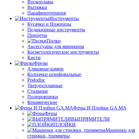
Воскоплавы
Вытяжки
Парафинотерапия
Инструменты
Кусачки и Ножницы
Педикюрные инструменты
Пинцеты
Пилки
Аксессуары для маникюра
Косметологические инструменты
Кисти
Фрезы
Алмазные камни
Колпачки шлифовальные
Pododisc
Твердосплавные
Стальные
Полировщики
Керамические
Фены И Плойки GA.MA
Фены
ВЫПРЯМИТЕЛИ
ПЛОЙКИ
Машинки для
стрижки, триммеры