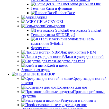
Liquid gel All in One
Гель-лак базы и финиши
Rubber Base
Акрил
ACRY-GEL
Гель-краски
Гель краска Svitolart
Гель-паутинка SPIDER gel
4D Гель
пластилин Svitolart
Френч гель
Лак для ногтей NBM
Лаки и уход для ногтей
Средства для геля
Клей и шелк
Зеркальная пудра
ПЕДИКЮР
Средства для ногтей
и кожи
Косметика для ног
Противогрибковые
средства
Ремуверы и пилинги