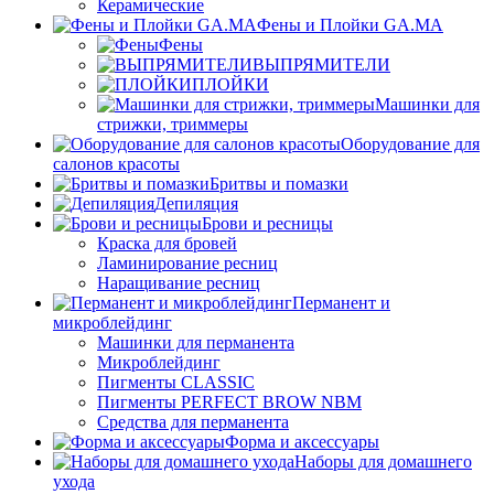
Керамические
Фены и Плойки GA.MA
Фены
ВЫПРЯМИТЕЛИ
ПЛОЙКИ
Машинки для
стрижки, триммеры
Оборудование для
салонов красоты
Бритвы и помазки
Депиляция
Брови и ресницы
Краска для бровей
Ламинирование ресниц
Наращивание ресниц
Перманент и
микроблейдинг
Машинки для перманента
Микроблейдинг
Пигменты CLASSIC
Пигменты PERFECT BROW NBM
Средства для перманента
Форма и аксессуары
Наборы для домашнего
ухода