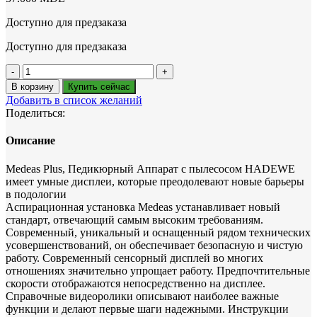
Доступно для предзаказа
Доступно для предзаказа
Количество
товара
В корзину
Купить сейчас
Medeas
Добавить в список желаний
Plus,
Поделиться:
Педикюрный
Аппарат
Описание
с
пылесосом
Medeas Plus, Педикюрный Аппарат с пылесосом HADEWE
HADEWE
имеет умные дисплеи, которые преодолевают новые барьеры
в подологии
Аспирационная установка Medeas устанавливает новый
стандарт, отвечающий самым высоким требованиям.
Современный, уникальный и оснащенный рядом технических
усовершенствований, он обеспечивает безопасную и чистую
работу. Современный сенсорный дисплей во многих
отношениях значительно упрощает работу. Предпочтительные
скорости отображаются непосредственно на дисплее.
Справочные видеоролики описывают наиболее важные
функции и делают первые шаги надежными. Инструкции