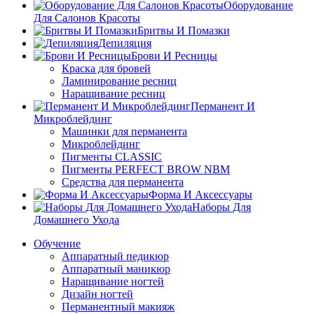
Оборудование
Для Салонов Красоты
Бритвы И Помазки
Депиляция
Брови И Ресницы
Краска для бровей
Ламинирование ресниц
Наращивание ресниц
Перманент И
Микроблейдинг
Машинки для перманента
Микроблейдинг
Пигменты CLASSIC
Пигменты PERFECT BROW NBM
Средства для перманента
Форма И Аксессуары
Наборы Для
Домашнего Ухода
Обучение
Аппаратный педикюр
Аппаратный маникюр
Наращивание ногтей
Дизайн ногтей
Перманентный макияж