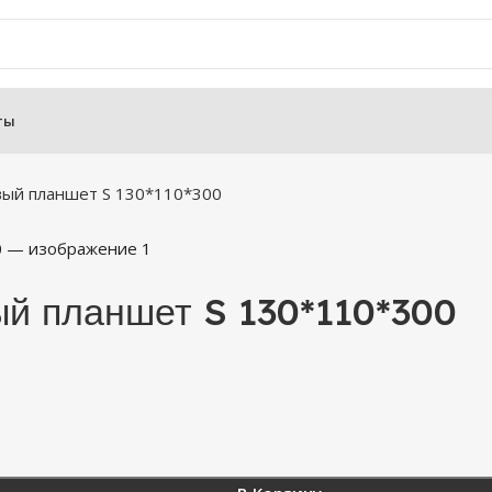
ты
вый планшет S 130*110*300
ый планшет S 130*110*300