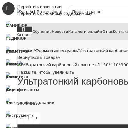
Перейти к навигации
Перейти к основному содержимому
Обучение
Новости
Каталоги онлайн
О нас
Контак
Каталог
Главная
Форма и аксессуары
Ультратонкий карбоно
Вернуться к товарам
Нажмите, чтобы увеличить
Ультратонкий карбонов
900
MDL