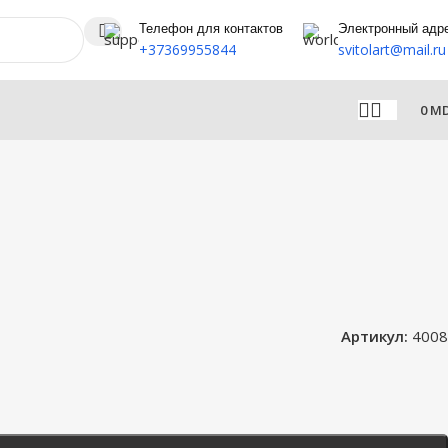
Телефон для контактов
Электронный адр
+37369955844
svitolart@mail.ru
0
M
Артикул:
4008